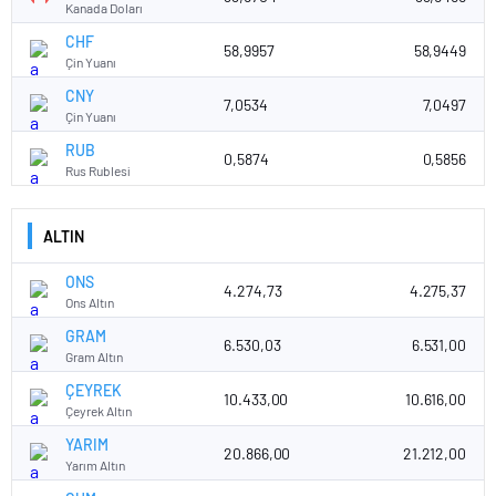
Kanada Doları
CHF
58,9957
58,9449
Çin Yuanı
CNY
7,0534
7,0497
Çin Yuanı
RUB
0,5874
0,5856
Rus Rublesi
ALTIN
ONS
4.274,73
4.275,37
Ons Altın
GRAM
6.530,03
6.531,00
Gram Altın
ÇEYREK
10.433,00
10.616,00
Çeyrek Altın
YARIM
20.866,00
21.212,00
Yarım Altın