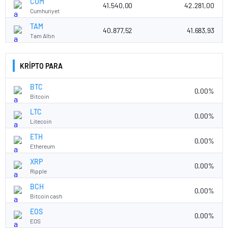
CUM
41.540,00
42.281,00
Cumhuriyet
TAM
40.877,52
41.683,93
Tam Altın
KRİPTO PARA
BTC
0.00%
Bitcoin
LTC
0.00%
Litecoin
ETH
0.00%
Ethereum
XRP
0.00%
Ripple
BCH
0.00%
Bitcoin cash
EOS
0.00%
EOS