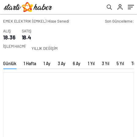
EMEK ELEKTRIK (EMKEL) Hisse Senedi
Son Güncelleme:
ALIŞ
SATIŞ
18.36
18.4
İŞLEM HACMİ
YILLIK DEĞİŞİM
Günlük
1 Hafta
1 Ay
3 Ay
6 Ay
1 Yıl
3 Yıl
5 Yıl
Tü