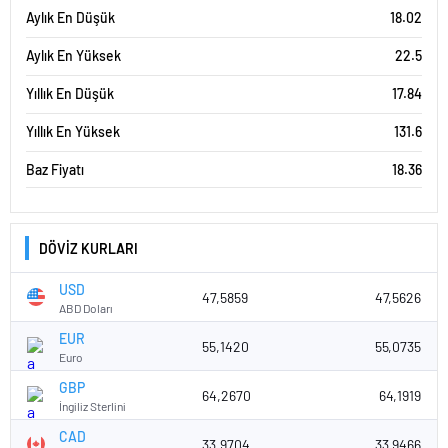
Aylık En Düşük
18.02
Aylık En Yüksek
22.5
Yıllık En Düşük
17.84
Yıllık En Yüksek
131.6
Baz Fiyatı
18.36
DÖVİZ KURLARI
USD
47,5859
47,5626
ABD Doları
EUR
55,1420
55,0735
Euro
GBP
64,2670
64,1919
İngiliz Sterlini
CAD
33,9704
33,9466