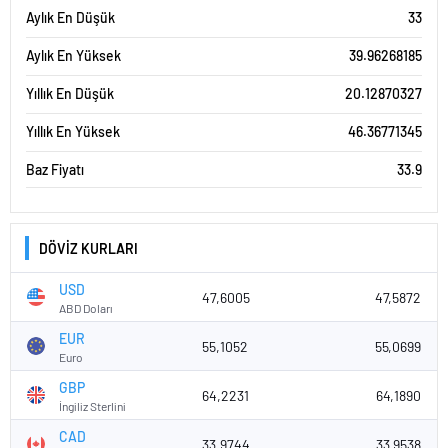
Aylık En Düşük
33
Aylık En Yüksek
39.96268185
Yıllık En Düşük
20.12870327
Yıllık En Yüksek
46.36771345
Baz Fiyatı
33.9
DÖVİZ KURLARI
USD
47,6005
47,5872
ABD Doları
EUR
55,1052
55,0699
Euro
GBP
64,2231
64,1890
İngiliz Sterlini
CAD
33,9744
33,9538