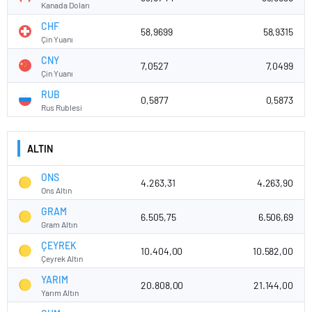
Kanada Doları
CHF
58,9699
58,9315
Çin Yuanı
CNY
7,0527
7,0499
Çin Yuanı
RUB
0,5877
0,5873
Rus Rublesi
ALTIN
ONS
4.263,31
4.263,90
Ons Altın
GRAM
6.505,75
6.506,69
Gram Altın
ÇEYREK
10.404,00
10.582,00
Çeyrek Altın
YARIM
20.808,00
21.144,00
Yarım Altın