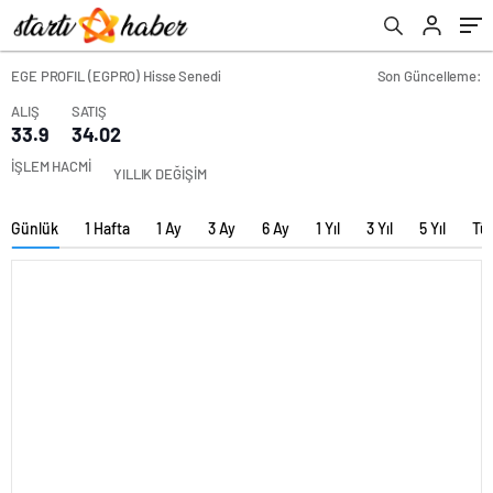
EGE PROFIL (EGPRO) Hisse Senedi
Son Güncelleme:
ALIŞ
SATIŞ
33.9
34.02
İŞLEM HACMİ
YILLIK DEĞİŞİM
Günlük
1 Hafta
1 Ay
3 Ay
6 Ay
1 Yıl
3 Yıl
5 Yıl
Tü