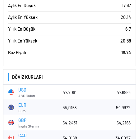
Aylık En Düşük
17.67
Aylık En Yüksek
20.14
Yıllık En Düşük
6.7
Yıllık En Yüksek
20.58
Baz Fiyatı
18.74
DÖVİZ KURLARI
USD
47,7091
47,6983
ABD Doları
EUR
55,0168
54,9972
Euro
GBP
64,2431
64,2168
İngiliz Sterlini
CAD
34,0168
34,0027