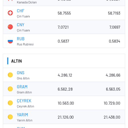
Kanada Doları
CHF
58,7555
58,7193
Çin Yuanı
CNY
7,0721
7,0697
Çin Yuanı
RUB
0,5837
0,5834
Rus Rublesi
ALTIN
ONS
4.286,12
4.286,66
Ons Altın
GRAM
6.562,28
6.563,05
Gram Altın
ÇEYREK
10.563,00
10.729,00
Çeyrek Altın
YARIM
21.126,00
21.438,00
Yarım Altın