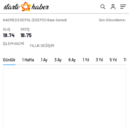
NASMED EGEPOL (EGEPO) Hisse Senedi
Son Güncelleme:
ALIŞ
SATIŞ
18.74
18.75
İŞLEM HACMİ
YILLIK DEĞİŞİM
Günlük
1 Hafta
1 Ay
3 Ay
6 Ay
1 Yıl
3 Yıl
5 Yıl
Tü