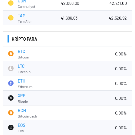
CUM
42.056,00
42.731,00
Cumhuriyet
TAM
41.696,03
42.526,92
Tam Altın
KRİPTO PARA
BTC
0.00%
Bitcoin
LTC
0.00%
Litecoin
ETH
0.00%
Ethereum
XRP
0.00%
Ripple
BCH
0.00%
Bitcoin cash
EOS
0.00%
EOS