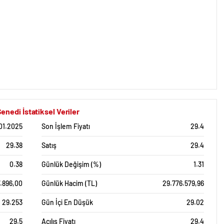
edi İstatiksel Veriler
01.2025
Son İşlem Fiyatı
29.4
29.38
Satış
29.4
0.38
Günlük Değişim (%)
1.31
7.896,00
Günlük Hacim (TL)
29.776.579,96
29.253
Gün İçi En Düşük
29.02
29.5
Açılış Fiyatı
29.4