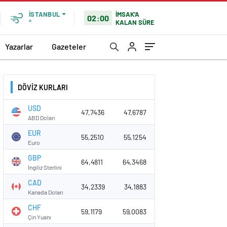
İMSAK'A
İSTANBUL
02:00
KALAN SÜRE
°
Yazarlar
Gazeteler
DÖVİZ KURLARI
USD
47,7436
47,6787
ABD Doları
EUR
55,2510
55,1254
Euro
GBP
64,4811
64,3468
İngiliz Sterlini
CAD
34,2339
34,1883
Kanada Doları
CHF
59,1179
59,0083
Çin Yuanı