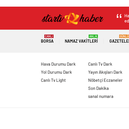
Ha
ed
CANLI
ANLIK
GÜNLÜ
BORSA
NAMAZ VAKITLERI
GAZETELE
Hava Durumu Dark
Canlı Tv Dark
Yol Durumu Dark
Yayın Akışları Dark
Canlı Tv Light
Nöbetçi Eczaneler
Son Dakika
sanal numara