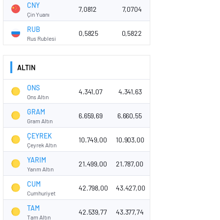
CNY
7,0812
7,0704
Çin Yuanı
RUB
0,5825
0,5822
Rus Rublesi
ALTIN
ONS
4.341,07
4.341,63
Ons Altın
GRAM
6.659,69
6.660,55
Gram Altın
ÇEYREK
10.749,00
10.903,00
Çeyrek Altın
YARIM
21.499,00
21.787,00
Yarım Altın
CUM
42.798,00
43.427,00
Cumhuriyet
TAM
42.539,77
43.377,74
Tam Altın