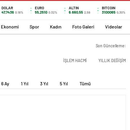
DOLAR
EURO
ALTIN
BITCOIN
47,7436
55,2510
6.660,55
3100065
0.18%
0.32%
2,59
0,30%
Ekonomi
Spor
Kadın
Foto Galeri
Videolar
Son Güncelleme:
İŞLEM HACMİ
YILLIK DEĞİŞİM
6 Ay
1 Yıl
3 Yıl
5 Yıl
Tümü