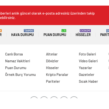
berleri anlık güncel olarak e-posta adresiniz üzerinden takip
ebilirsiniz.
K
TAHMİNİ
LİG
EKONOMİ
E
R
HAVA DURUMU
PUAN DURUMU
HISSELER
PARI
Canlı Borsa
Altınlar
Foto Galeri
Namaz Vakitleri
Dövizler
Video Galeri
Puan Durumu
Hisseler
Yazarlar
Örnek Burç Yorumu
Kripto Paralar
Gazeteler
Pariteler
Sıcak Haber