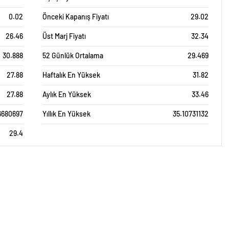
0.02
Önceki Kapanış Fiyatı
29.02
26.46
Üst Marj Fiyatı
32.34
30.888
52 Günlük Ortalama
29.469
27.88
Haftalık En Yüksek
31.82
27.88
Aylık En Yüksek
33.46
6680697
Yıllık En Yüksek
35.10731132
29.4