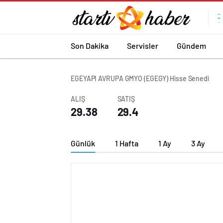
Son Dakika
Servisler
Gündem
EGEYAPI AVRUPA GMYO (EGEGY) Hisse Senedi
ALIŞ
SATIŞ
29.38
29.4
Günlük
1 Hafta
1 Ay
3 Ay