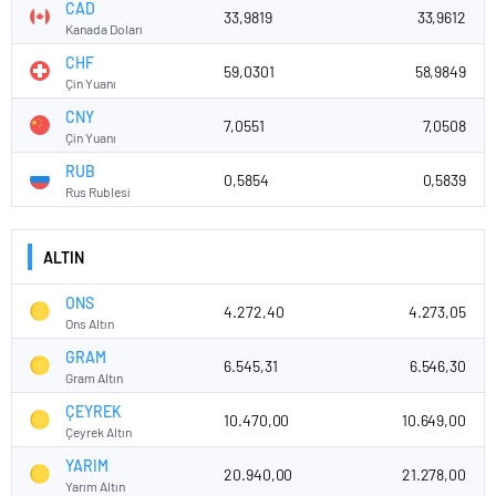
CAD
33,9819
33,9612
Kanada Doları
CHF
59,0301
58,9849
Çin Yuanı
CNY
7,0551
7,0508
Çin Yuanı
RUB
0,5854
0,5839
Rus Rublesi
ALTIN
ONS
4.272,40
4.273,05
Ons Altın
GRAM
6.545,31
6.546,30
Gram Altın
ÇEYREK
10.470,00
10.649,00
Çeyrek Altın
YARIM
20.940,00
21.278,00
Yarım Altın