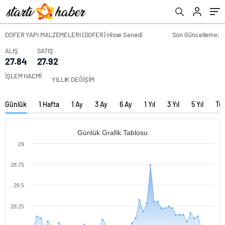
DOFER YAPI MALZEMELERI (DOFER) Hisse Senedi
Son Güncelleme:
ALIŞ
SATIŞ
27.84
27.92
İŞLEM HACMİ
YILLIK DEĞİŞİM
Günlük
1 Hafta
1 Ay
3 Ay
6 Ay
1 Yıl
3 Yıl
5 Yıl
Tü
Günlük Grafik Tablosu
29
28.75
28.5
28.25