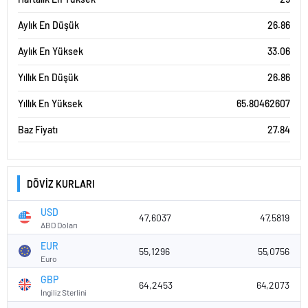
Aylık En Düşük
26.86
Aylık En Yüksek
33.06
Yıllık En Düşük
26.86
Yıllık En Yüksek
65.80462607
Baz Fiyatı
27.84
DÖVİZ KURLARI
USD
47,6037
47,5819
ABD Doları
EUR
55,1296
55,0756
Euro
GBP
64,2453
64,2073
İngiliz Sterlini