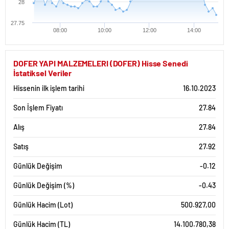
28
27.75
08:00
10:00
12:00
14:00
DOFER YAPI MALZEMELERI (DOFER) Hisse Senedi
İstatiksel Veriler
Hissenin ilk işlem tarihi
16.10.2023
Son İşlem Fiyatı
27.84
Alış
27.84
Satış
27.92
Günlük Değişim
-0.12
Günlük Değişim (%)
-0.43
Günlük Hacim (Lot)
500.927,00
Günlük Hacim (TL)
14.100.780,38