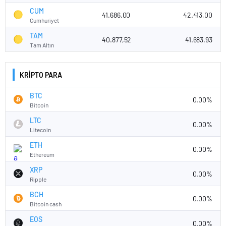
CUM
41.686,00
42.413,00
Cumhuriyet
TAM
40.877,52
41.683,93
Tam Altın
KRİPTO PARA
BTC
0.00%
Bitcoin
LTC
0.00%
Litecoin
ETH
0.00%
Ethereum
XRP
0.00%
Ripple
BCH
0.00%
Bitcoin cash
EOS
0.00%