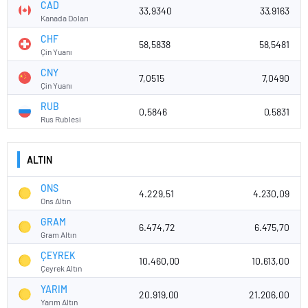
CAD
33,9340
33,9163
Kanada Doları
CHF
58,5838
58,5481
Çin Yuanı
CNY
7,0515
7,0490
Çin Yuanı
RUB
0,5846
0,5831
Rus Rublesi
ALTIN
ONS
4.229,51
4.230,09
Ons Altın
GRAM
6.474,72
6.475,70
Gram Altın
ÇEYREK
10.460,00
10.613,00
Çeyrek Altın
YARIM
20.919,00
21.206,00
Yarım Altın