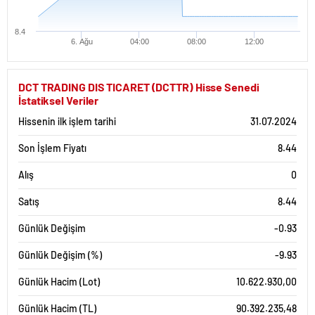
8.4
6. Ağu
04:00
08:00
12:00
DCT TRADING DIS TICARET (DCTTR) Hisse Senedi
İstatiksel Veriler
Hissenin ilk işlem tarihi
31.07.2024
Son İşlem Fiyatı
8.44
Alış
0
Satış
8.44
Günlük Değişim
-0.93
Günlük Değişim (%)
-9.93
Günlük Hacim (Lot)
10.622.930,00
Günlük Hacim (TL)
90.392.235,48