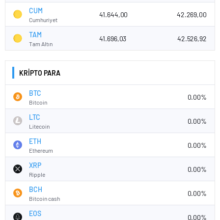
CUM
41.644,00
42.269,00
Cumhuriyet
TAM
41.696,03
42.526,92
Tam Altın
KRİPTO PARA
BTC
0.00%
Bitcoin
LTC
0.00%
Litecoin
ETH
0.00%
Ethereum
XRP
0.00%
Ripple
BCH
0.00%
Bitcoin cash
EOS
0.00%