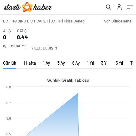
DCT TRADING DIS TICARET (DCTTR) Hisse Senedi
Son Güncelleme:
ALIŞ
SATIŞ
0
8.44
İŞLEM HACMİ
YILLIK DEĞİŞİM
Günlük
1 Hafta
1 Ay
3 Ay
6 Ay
1 Yıl
3 Yıl
5 Yıl
Tü
Günlük Grafik Tablosu
8.8
8.7
8.6
8.5