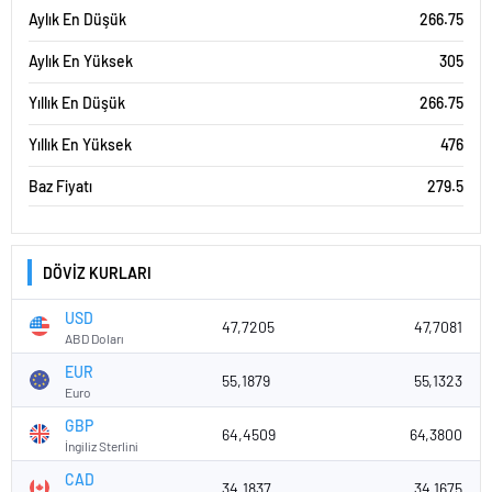
Aylık En Düşük
266.75
Aylık En Yüksek
305
Yıllık En Düşük
266.75
Yıllık En Yüksek
476
Baz Fiyatı
279.5
DÖVİZ KURLARI
USD
47,7205
47,7081
ABD Doları
EUR
55,1879
55,1323
Euro
GBP
64,4509
64,3800
İngiliz Sterlini
CAD
34,1837
34,1675