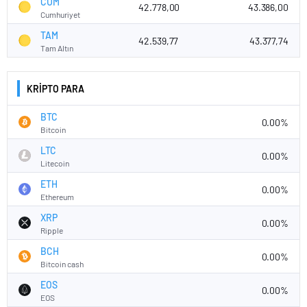
CUM
42.778,00
43.386,00
Cumhuriyet
TAM
42.539,77
43.377,74
Tam Altın
KRİPTO PARA
BTC
0.00%
Bitcoin
LTC
0.00%
Litecoin
ETH
0.00%
Ethereum
XRP
0.00%
Ripple
BCH
0.00%
Bitcoin cash
EOS
0.00%
EOS