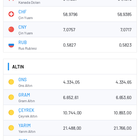
Kanada Doları
CHF
58,9796
58,9385
Çin Yuanı
CNY
7,0757
7,0717
Çin Yuanı
RUB
0,5827
0,5823
Rus Rublesi
ALTIN
ONS
4.334,05
4.334,65
Ons Altın
GRAM
6.652,61
6.653,60
Gram Altın
ÇEYREK
10.744,00
10.893,00
Çeyrek Altın
YARIM
21.488,00
21.766,00
Yarım Altın