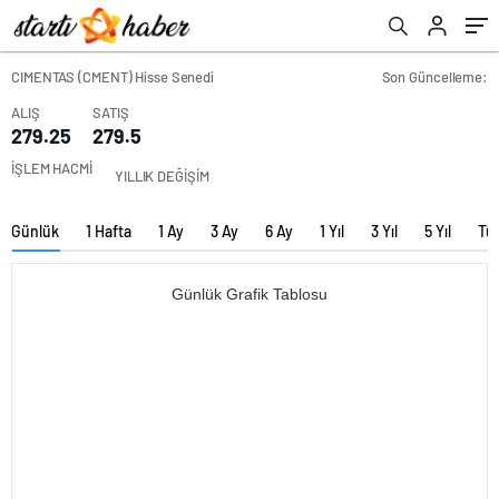
CIMENTAS (CMENT) Hisse Senedi
Son Güncelleme:
ALIŞ
SATIŞ
279.25
279.5
İŞLEM HACMİ
YILLIK DEĞİŞİM
Günlük
1 Hafta
1 Ay
3 Ay
6 Ay
1 Yıl
3 Yıl
5 Yıl
Tü
Günlük Grafik Tablosu