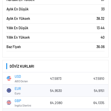
Aylık En Düşük
33
Aylık En Yüksek
38.32
Yıllık En Düşük
13.44
Yıllık En Yüksek
40
Baz Fiyatı
36.06
DÖVİZ KURLARI
USD
47,5973
47,5910
ABD Doları
EUR
54,9530
54,9151
Euro
GBP
64,2080
64,1335
İngiliz Sterlini