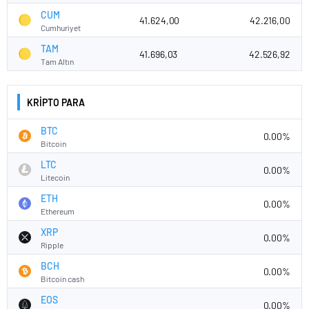
CUM
41.624,00
42.216,00
Cumhuriyet
TAM
41.696,03
42.526,92
Tam Altın
KRİPTO PARA
BTC
0.00%
Bitcoin
LTC
0.00%
Litecoin
ETH
0.00%
Ethereum
XRP
0.00%
Ripple
BCH
0.00%
Bitcoin cash
EOS
0.00%