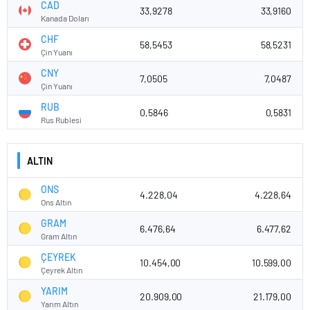
CAD
33,9278
33,9160
Kanada Doları
CHF
58,5453
58,5231
Çin Yuanı
CNY
7,0505
7,0487
Çin Yuanı
RUB
0,5846
0,5831
Rus Rublesi
ALTIN
ONS
4.228,04
4.228,64
Ons Altın
GRAM
6.476,64
6.477,62
Gram Altın
ÇEYREK
10.454,00
10.599,00
Çeyrek Altın
YARIM
20.909,00
21.179,00
Yarım Altın