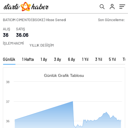
BATICIM CIMENTO (BSOKE) Hisse Senedi
Son Güncelleme:
ALIŞ
SATIŞ
36
36.06
İŞLEM HACMİ
YILLIK DEĞİŞİM
Günlük
1 Hafta
1 Ay
3 Ay
6 Ay
1 Yıl
3 Yıl
5 Yıl
Tü
Günlük Grafik Tablosu
38
37
36