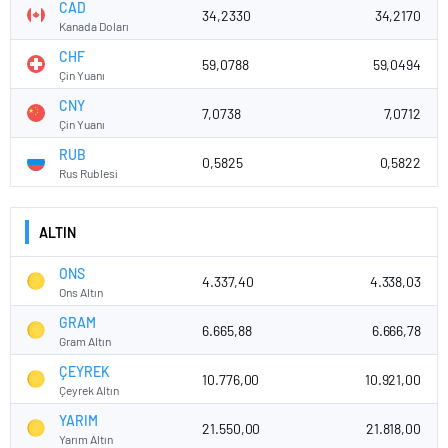
CAD
34,2330
34,2170
Kanada Doları
CHF
59,0788
59,0494
Çin Yuanı
CNY
7,0738
7,0712
Çin Yuanı
RUB
0,5825
0,5822
Rus Rublesi
ALTIN
ONS
4.337,40
4.338,03
Ons Altın
GRAM
6.665,88
6.666,78
Gram Altın
ÇEYREK
10.776,00
10.921,00
Çeyrek Altın
YARIM
21.550,00
21.818,00
Yarım Altın