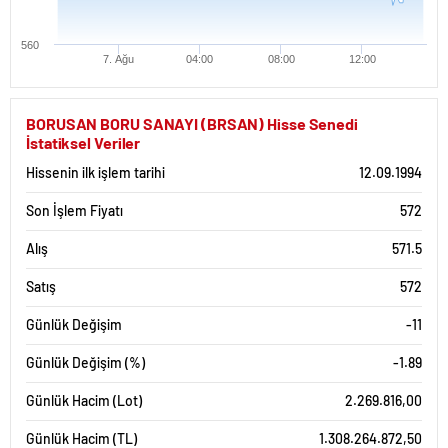
560
7. Ağu
04:00
08:00
12:00
BORUSAN BORU SANAYI (BRSAN) Hisse Senedi
İstatiksel Veriler
Hissenin ilk işlem tarihi
12.09.1994
Son İşlem Fiyatı
572
Alış
571.5
Satış
572
Günlük Değişim
-11
Günlük Değişim (%)
-1.89
Günlük Hacim (Lot)
2.269.816,00
Günlük Hacim (TL)
1.308.264.872,50