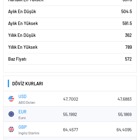
Aylık En Düşük
504.5
Aylık En Yüksek
591.5
Yıllık En Düşük
362
Yıllık En Yüksek
789
Baz Fiyatı
572
DÖVİZ KURLARI
USD
47,7002
47,6883
ABD Doları
EUR
55,1992
55,1869
Euro
GBP
64,4577
64,4095
İngiliz Sterlini