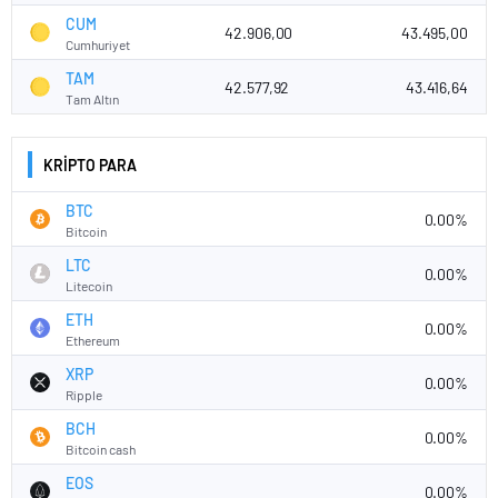
CUM
42.906,00
43.495,00
Cumhuriyet
TAM
42.577,92
43.416,64
Tam Altın
KRİPTO PARA
BTC
0.00%
Bitcoin
LTC
0.00%
Litecoin
ETH
0.00%
Ethereum
XRP
0.00%
Ripple
BCH
0.00%
Bitcoin cash
EOS
0.00%