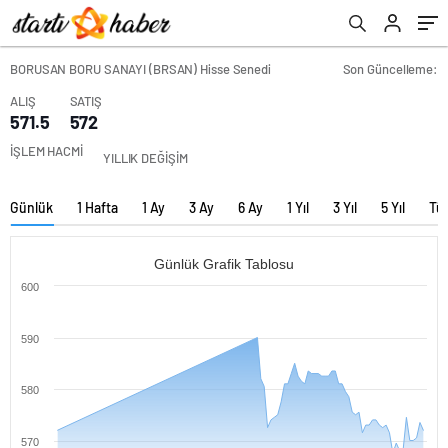
BORUSAN BORU SANAYI (BRSAN) Hisse Senedi
Son Güncelleme:
ALIŞ
SATIŞ
571.5
572
İŞLEM HACMİ
YILLIK DEĞİŞİM
Günlük
1 Hafta
1 Ay
3 Ay
6 Ay
1 Yıl
3 Yıl
5 Yıl
Tü
Günlük Grafik Tablosu
600
590
580
570