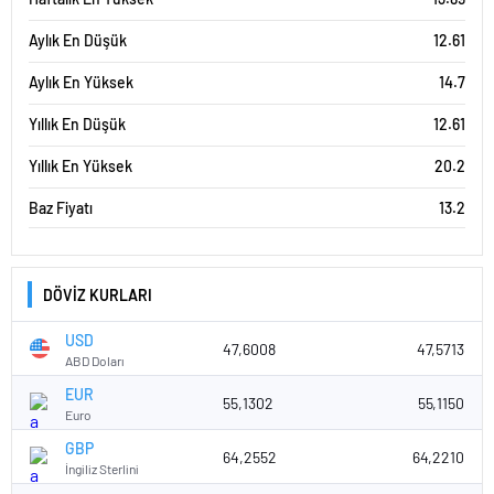
Aylık En Düşük
12.61
Aylık En Yüksek
14.7
Yıllık En Düşük
12.61
Yıllık En Yüksek
20.2
Baz Fiyatı
13.2
DÖVİZ KURLARI
USD
47,6008
47,5713
ABD Doları
EUR
55,1302
55,1150
Euro
GBP
64,2552
64,2210
İngiliz Sterlini