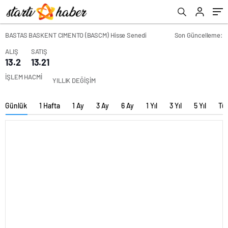
BASTAS BASKENT CIMENTO (BASCM) Hisse Senedi
Son Güncelleme:
ALIŞ
SATIŞ
13.2
13.21
İŞLEM HACMİ
YILLIK DEĞİŞİM
Günlük
1 Hafta
1 Ay
3 Ay
6 Ay
1 Yıl
3 Yıl
5 Yıl
Tü