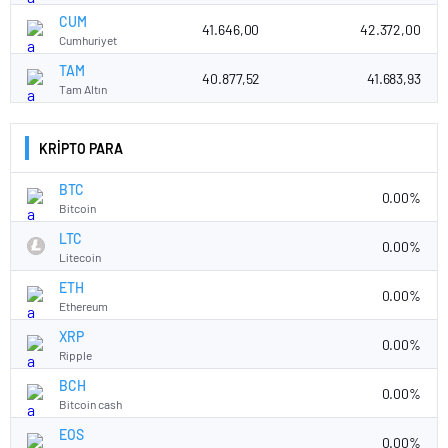
CUM
41.646,00
42.372,00
Cumhuriyet
TAM
40.877,52
41.683,93
Tam Altın
KRİPTO PARA
BTC
0.00%
Bitcoin
LTC
0.00%
Litecoin
ETH
0.00%
Ethereum
XRP
0.00%
Ripple
BCH
0.00%
Bitcoin cash
EOS
0.00%