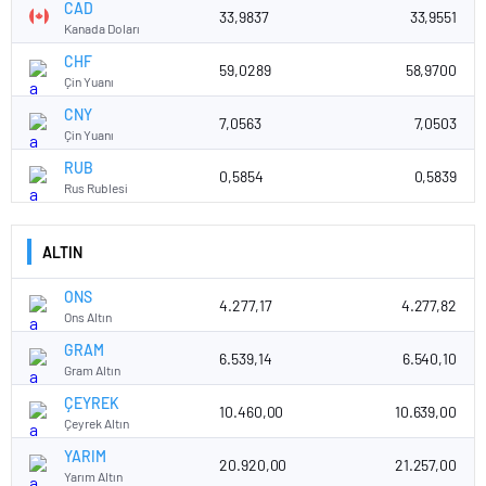
CAD
33,9837
33,9551
Kanada Doları
CHF
59,0289
58,9700
Çin Yuanı
CNY
7,0563
7,0503
Çin Yuanı
RUB
0,5854
0,5839
Rus Rublesi
ALTIN
ONS
4.277,17
4.277,82
Ons Altın
GRAM
6.539,14
6.540,10
Gram Altın
ÇEYREK
10.460,00
10.639,00
Çeyrek Altın
YARIM
20.920,00
21.257,00
Yarım Altın