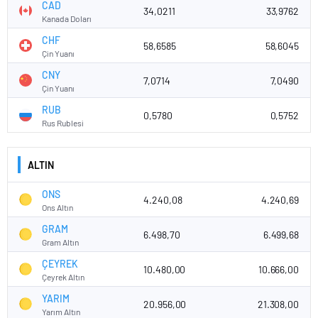
CAD
34,0211
33,9762
Kanada Doları
CHF
58,6585
58,6045
Çin Yuanı
CNY
7,0714
7,0490
Çin Yuanı
RUB
0,5780
0,5752
Rus Rublesi
ALTIN
ONS
4.240,08
4.240,69
Ons Altın
GRAM
6.498,70
6.499,68
Gram Altın
ÇEYREK
10.480,00
10.666,00
Çeyrek Altın
YARIM
20.956,00
21.308,00
Yarım Altın