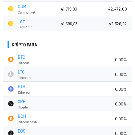
CUM
41.719,00
42.472,00
Cumhuriyet
TAM
41.696,03
42.526,92
Tam Altın
KRİPTO PARA
BTC
0.00%
Bitcoin
LTC
0.00%
Litecoin
ETH
0.00%
Ethereum
XRP
0.00%
Ripple
BCH
0.00%
Bitcoin cash
EOS
0.00%