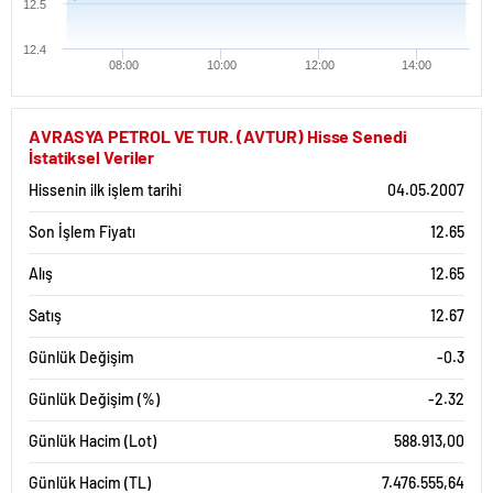
12.5
12.4
08:00
10:00
12:00
14:00
AVRASYA PETROL VE TUR. (AVTUR) Hisse Senedi
İstatiksel Veriler
Hissenin ilk işlem tarihi
04.05.2007
Son İşlem Fiyatı
12.65
Alış
12.65
Satış
12.67
Günlük Değişim
-0.3
Günlük Değişim (%)
-2.32
Günlük Hacim (Lot)
588.913,00
Günlük Hacim (TL)
7.476.555,64