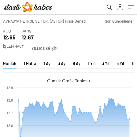
AVRASYA PETROL VE TUR. (AVTUR) Hisse Senedi
Son Güncelleme:
ALIŞ
SATIŞ
12.65
12.67
İŞLEM HACMİ
YILLIK DEĞİŞİM
Günlük
1 Hafta
1 Ay
3 Ay
6 Ay
1 Yıl
3 Yıl
5 Yıl
Tü
Günlük Grafik Tablosu
12.9
12.8
12.7
12.6