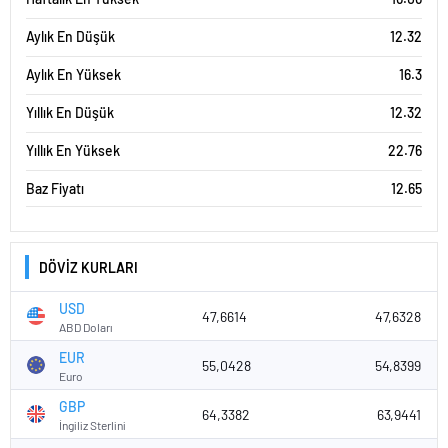
Aylık En Düşük
12.32
Aylık En Yüksek
16.3
Yıllık En Düşük
12.32
Yıllık En Yüksek
22.76
Baz Fiyatı
12.65
DÖVİZ KURLARI
USD
47,6614
47,6328
ABD Doları
EUR
55,0428
54,8399
Euro
GBP
64,3382
63,9441
İngiliz Sterlini