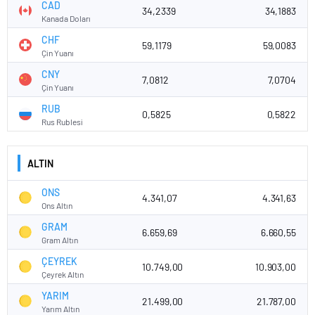
CAD
34,2339
34,1883
Kanada Doları
CHF
59,1179
59,0083
Çin Yuanı
CNY
7,0812
7,0704
Çin Yuanı
RUB
0,5825
0,5822
Rus Rublesi
ALTIN
ONS
4.341,07
4.341,63
Ons Altın
GRAM
6.659,69
6.660,55
Gram Altın
ÇEYREK
10.749,00
10.903,00
Çeyrek Altın
YARIM
21.499,00
21.787,00
Yarım Altın