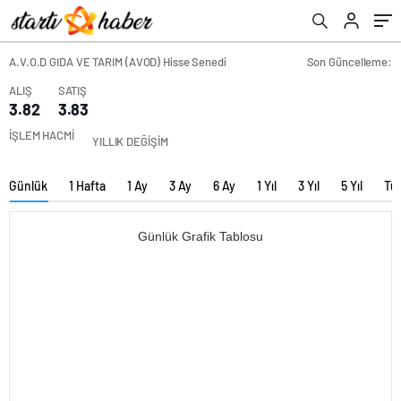
A.V.O.D GIDA VE TARIM (AVOD) Hisse Senedi
Son Güncelleme:
ALIŞ
SATIŞ
3.82
3.83
İŞLEM HACMİ
YILLIK DEĞİŞİM
Günlük
1 Hafta
1 Ay
3 Ay
6 Ay
1 Yıl
3 Yıl
5 Yıl
Tü
Günlük Grafik Tablosu