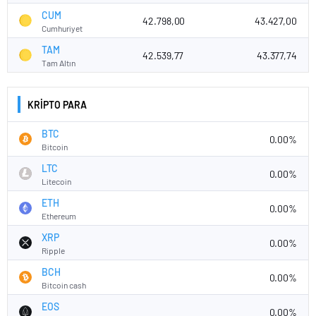
CUM
42.798,00
43.427,00
Cumhuriyet
TAM
42.539,77
43.377,74
Tam Altın
KRİPTO PARA
BTC
0.00%
Bitcoin
LTC
0.00%
Litecoin
ETH
0.00%
Ethereum
XRP
0.00%
Ripple
BCH
0.00%
Bitcoin cash
EOS
0.00%