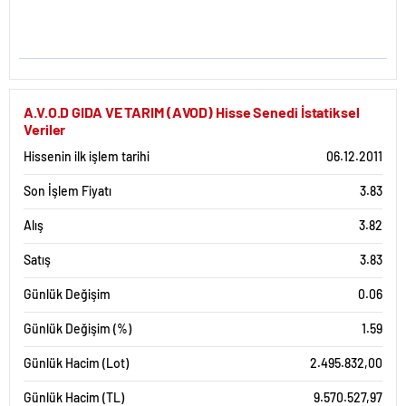
A.V.O.D GIDA VE TARIM (AVOD) Hisse Senedi İstatiksel
Veriler
Hissenin ilk işlem tarihi
06.12.2011
Son İşlem Fiyatı
3.83
Alış
3.82
Satış
3.83
Günlük Değişim
0.06
Günlük Değişim (%)
1.59
Günlük Hacim (Lot)
2.495.832,00
Günlük Hacim (TL)
9.570.527,97