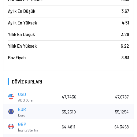
Aylık En Düşük
3.67
Aylık En Yüksek
4.51
Yıllık En Düşük
3.28
Yıllık En Yüksek
6.22
Baz Fiyatı
3.83
DÖVİZ KURLARI
USD
47,7436
47,6787
ABD Doları
EUR
55,2510
55,1254
Euro
GBP
64,4811
64,3468
İngiliz Sterlini