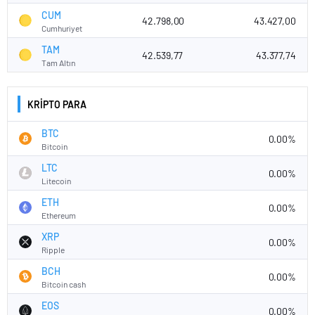
CUM
42.798,00
43.427,00
Cumhuriyet
TAM
42.539,77
43.377,74
Tam Altın
KRİPTO PARA
BTC
0.00%
Bitcoin
LTC
0.00%
Litecoin
ETH
0.00%
Ethereum
XRP
0.00%
Ripple
BCH
0.00%
Bitcoin cash
EOS
0.00%