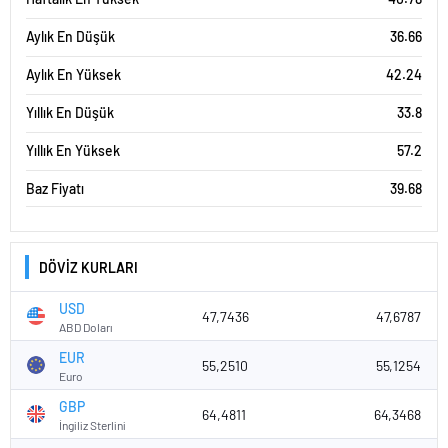
Aylık En Düşük
36.66
Aylık En Yüksek
42.24
Yıllık En Düşük
33.8
Yıllık En Yüksek
57.2
Baz Fiyatı
39.68
DÖVİZ KURLARI
USD
47,7436
47,6787
ABD Doları
EUR
55,2510
55,1254
Euro
GBP
64,4811
64,3468
İngiliz Sterlini