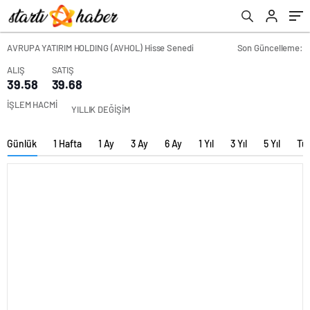
AVRUPA YATIRIM HOLDING (AVHOL) Hisse Senedi
Son Güncelleme:
ALIŞ
SATIŞ
39.58
39.68
İŞLEM HACMİ
YILLIK DEĞİŞİM
Günlük
1 Hafta
1 Ay
3 Ay
6 Ay
1 Yıl
3 Yıl
5 Yıl
Tü