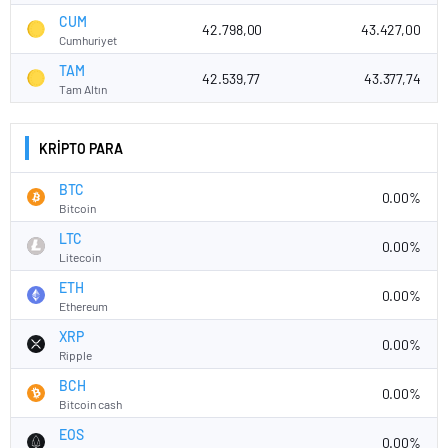
CUM
42.798,00
43.427,00
Cumhuriyet
TAM
42.539,77
43.377,74
Tam Altın
KRİPTO PARA
BTC
0.00%
Bitcoin
LTC
0.00%
Litecoin
ETH
0.00%
Ethereum
XRP
0.00%
Ripple
BCH
0.00%
Bitcoin cash
EOS
0.00%