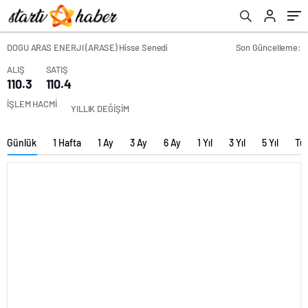
DOGU ARAS ENERJI (ARASE) Hisse Senedi
Son Güncelleme:
ALIŞ
SATIŞ
110.3
110.4
İŞLEM HACMİ
YILLIK DEĞİŞİM
Günlük
1 Hafta
1 Ay
3 Ay
6 Ay
1 Yıl
3 Yıl
5 Yıl
Tü