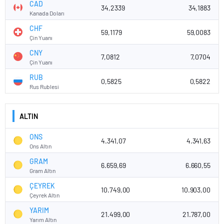
CAD
34,2339
34,1883
Kanada Doları
CHF
59,1179
59,0083
Çin Yuanı
CNY
7,0812
7,0704
Çin Yuanı
RUB
0,5825
0,5822
Rus Rublesi
ALTIN
ONS
4.341,07
4.341,63
Ons Altın
GRAM
6.659,69
6.660,55
Gram Altın
ÇEYREK
10.749,00
10.903,00
Çeyrek Altın
YARIM
21.499,00
21.787,00
Yarım Altın