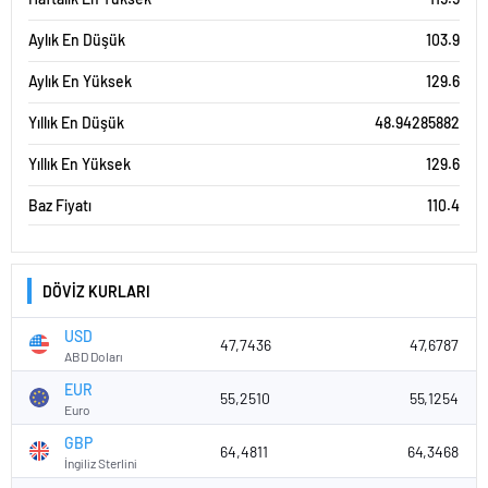
Aylık En Düşük
103.9
Aylık En Yüksek
129.6
Yıllık En Düşük
48.94285882
Yıllık En Yüksek
129.6
Baz Fiyatı
110.4
DÖVİZ KURLARI
USD
47,7436
47,6787
ABD Doları
EUR
55,2510
55,1254
Euro
GBP
64,4811
64,3468
İngiliz Sterlini