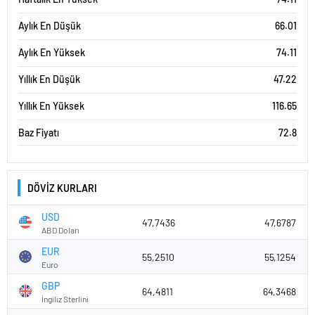
Aylık En Düşük
66.01
Aylık En Yüksek
74.11
Yıllık En Düşük
47.22
Yıllık En Yüksek
116.65
Baz Fiyatı
72.8
DÖVİZ KURLARI
USD
47,7436
47,6787
ABD Doları
EUR
55,2510
55,1254
Euro
GBP
64,4811
64,3468
İngiliz Sterlini