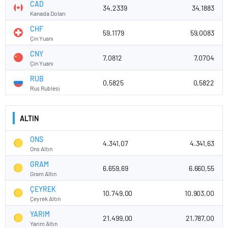
CAD
34,2339
34,1883
Kanada Doları
CHF
59,1179
59,0083
Çin Yuanı
CNY
7,0812
7,0704
Çin Yuanı
RUB
0,5825
0,5822
Rus Rublesi
ALTIN
ONS
4.341,07
4.341,63
Ons Altın
GRAM
6.659,69
6.660,55
Gram Altın
ÇEYREK
10.749,00
10.903,00
Çeyrek Altın
YARIM
21.499,00
21.787,00
Yarım Altın