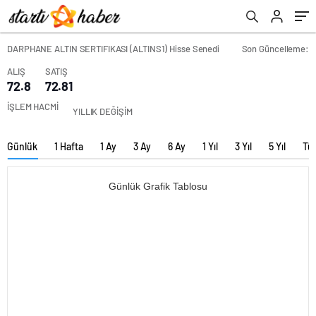
DARPHANE ALTIN SERTIFIKASI (ALTINS1) Hisse Senedi
Son Güncelleme:
ALIŞ
SATIŞ
72.8
72.81
İŞLEM HACMİ
YILLIK DEĞİŞİM
Günlük
1 Hafta
1 Ay
3 Ay
6 Ay
1 Yıl
3 Yıl
5 Yıl
Tü
Günlük Grafik Tablosu