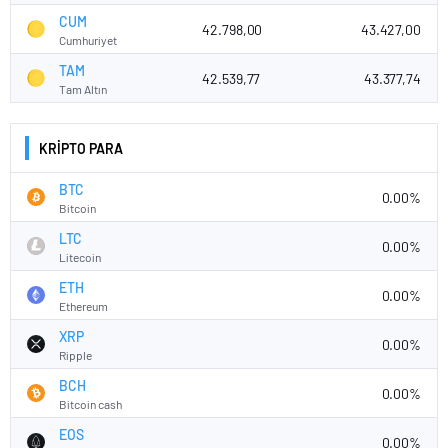
CUM
42.798,00
43.427,00
Cumhuriyet
TAM
42.539,77
43.377,74
Tam Altın
KRİPTO PARA
BTC
0.00%
Bitcoin
LTC
0.00%
Litecoin
ETH
0.00%
Ethereum
XRP
0.00%
Ripple
BCH
0.00%
Bitcoin cash
EOS
0.00%