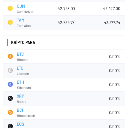
CUM
42.798,00
43.427,00
Cumhuriyet
TAM
42.539,77
43.377,74
Tam Altın
KRİPTO PARA
BTC
0.00%
Bitcoin
LTC
0.00%
Litecoin
ETH
0.00%
Ethereum
XRP
0.00%
Ripple
BCH
0.00%
Bitcoin cash
EOS
0.00%