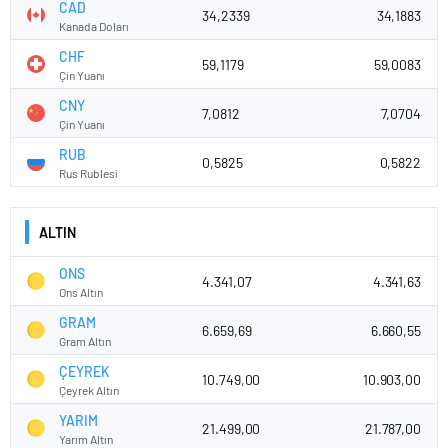
CAD
34,2339
34,1883
Kanada Doları
CHF
59,1179
59,0083
Çin Yuanı
CNY
7,0812
7,0704
Çin Yuanı
RUB
0,5825
0,5822
Rus Rublesi
ALTIN
ONS
4.341,07
4.341,63
Ons Altın
GRAM
6.659,69
6.660,55
Gram Altın
ÇEYREK
10.749,00
10.903,00
Çeyrek Altın
YARIM
21.499,00
21.787,00
Yarım Altın