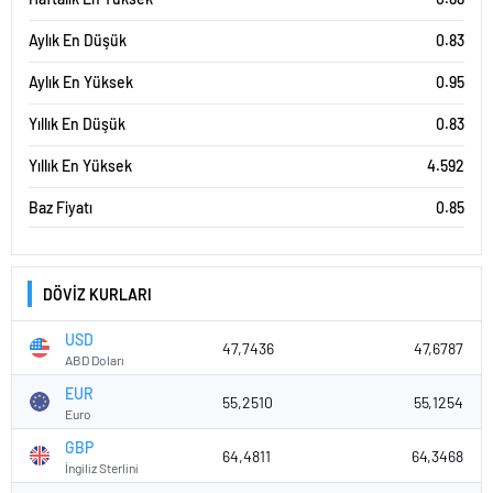
Aylık En Düşük
0.83
Aylık En Yüksek
0.95
Yıllık En Düşük
0.83
Yıllık En Yüksek
4.592
Baz Fiyatı
0.85
DÖVİZ KURLARI
USD
47,7436
47,6787
ABD Doları
EUR
55,2510
55,1254
Euro
GBP
64,4811
64,3468
İngiliz Sterlini