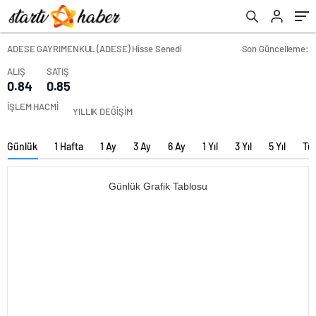
ADESE GAYRIMENKUL (ADESE) Hisse Senedi
Son Güncelleme:
ALIŞ
SATIŞ
0.84
0.85
İŞLEM HACMİ
YILLIK DEĞİŞİM
Günlük
1 Hafta
1 Ay
3 Ay
6 Ay
1 Yıl
3 Yıl
5 Yıl
Tü
Günlük Grafik Tablosu