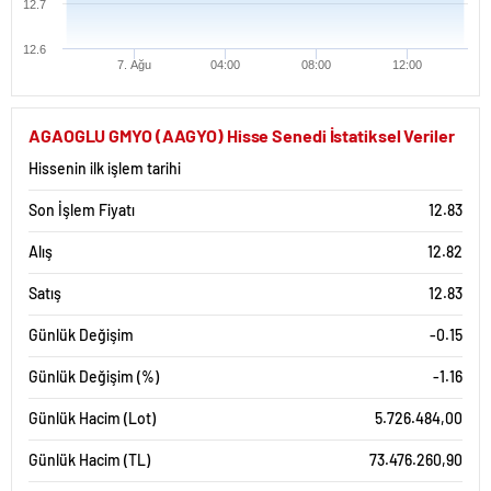
12.7
12.6
7. Ağu
04:00
08:00
12:00
AGAOGLU GMYO (AAGYO) Hisse Senedi İstatiksel Veriler
Hissenin ilk işlem tarihi
Son İşlem Fiyatı
12.83
Alış
12.82
Satış
12.83
Günlük Değişim
-0.15
Günlük Değişim (%)
-1.16
Günlük Hacim (Lot)
5.726.484,00
Günlük Hacim (TL)
73.476.260,90