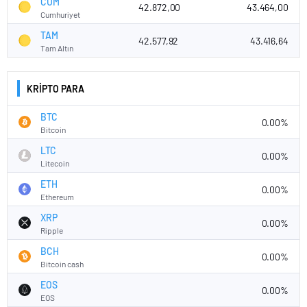
CUM
42.872,00
43.464,00
Cumhuriyet
TAM
42.577,92
43.416,64
Tam Altın
KRİPTO PARA
BTC
0.00%
Bitcoin
LTC
0.00%
Litecoin
ETH
0.00%
Ethereum
XRP
0.00%
Ripple
BCH
0.00%
Bitcoin cash
EOS
0.00%
EOS