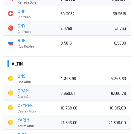
Kanada Doları
CHF
59,0982
59,0618
Çin Yuanı
CNY
7,0759
7,0733
Çin Yuanı
RUB
0,5816
0,5809
Rus Rublesi
ALTIN
ONS
4.345,98
4.346,63
Ons Altın
GRAM
6.659,81
6.660,79
Gram Altın
ÇEYREK
10.768,00
10.913,00
Çeyrek Altın
YARIM
21.536,00
21.806,00
Yarım Altın