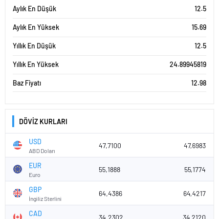
Aylık En Düşük
12.5
Aylık En Yüksek
15.69
Yıllık En Düşük
12.5
Yıllık En Yüksek
24.89945819
Baz Fiyatı
12.98
DÖVİZ KURLARI
USD
47,7100
47,6983
ABD Doları
EUR
55,1888
55,1774
Euro
GBP
64,4386
64,4217
İngiliz Sterlini
CAD
34,2302
34,2120