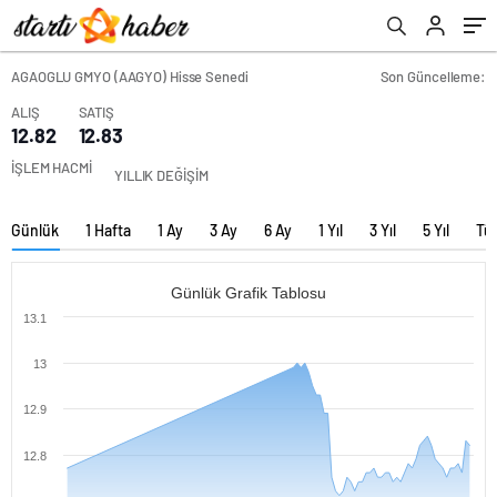
AGAOGLU GMYO (AAGYO) Hisse Senedi
Son Güncelleme:
ALIŞ
SATIŞ
12.82
12.83
İŞLEM HACMİ
YILLIK DEĞİŞİM
Günlük
1 Hafta
1 Ay
3 Ay
6 Ay
1 Yıl
3 Yıl
5 Yıl
Tü
Günlük Grafik Tablosu
13.1
13
12.9
12.8