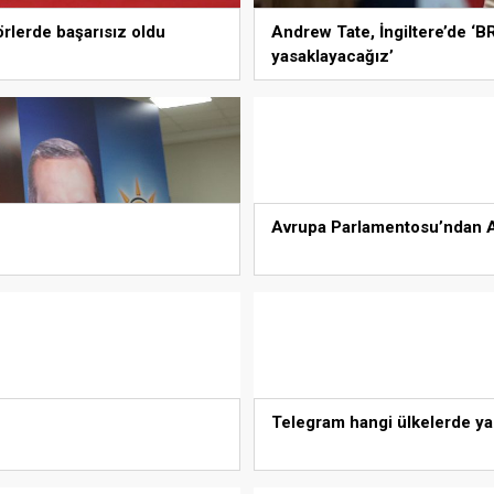
rlerde başarısız oldu
Andrew Tate, İngiltere’de ‘B
yasaklayacağız’
Avrupa Parlamentosu’ndan AB 
Telegram hangi ülkelerde yas