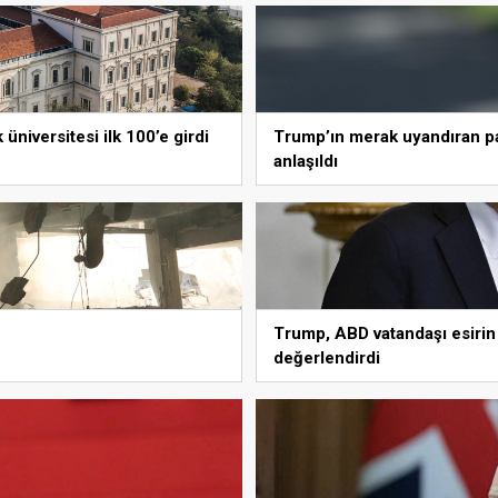
üniversitesi ilk 100’e girdi
Trump’ın merak uyandıran pay
anlaşıldı
Trump, ABD vatandaşı esirin s
değerlendirdi